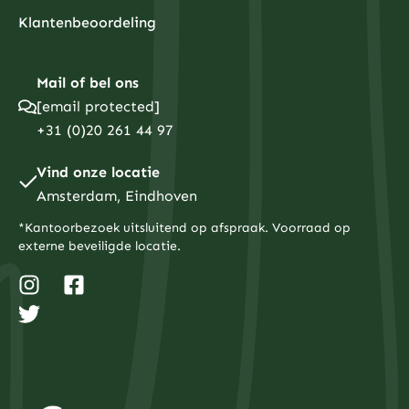
Klantenbeoordeling
Mail of bel ons
[email protected]
+31 (0)20 261 44 97
Vind onze locatie
Amsterdam, Eindhoven
*Kantoorbezoek uitsluitend op afspraak. Voorraad op
externe beveiligde locatie.
I
T
F
n
w
a
s
i
c
t
t
e
a
t
b
g
e
o
r
r
o