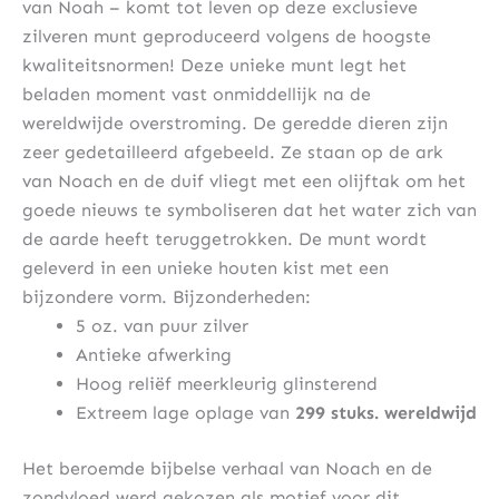
van Noah – komt tot leven op deze exclusieve
zilveren munt geproduceerd volgens de hoogste
kwaliteitsnormen! Deze unieke munt legt het
beladen moment vast onmiddellijk na de
wereldwijde overstroming. De geredde dieren zijn
zeer gedetailleerd afgebeeld. Ze staan ​​op de ark
van Noach en de duif vliegt met een olijftak om het
goede nieuws te symboliseren dat het water zich van
de aarde heeft teruggetrokken. De munt wordt
geleverd in een unieke houten kist met een
bijzondere vorm. Bijzonderheden:
5 oz. van puur zilver
Antieke afwerking
Hoog reliëf meerkleurig glinsterend
Extreem lage oplage van
299 stuks. wereldwijd
Het beroemde bijbelse verhaal van Noach en de
zondvloed werd gekozen als motief voor dit