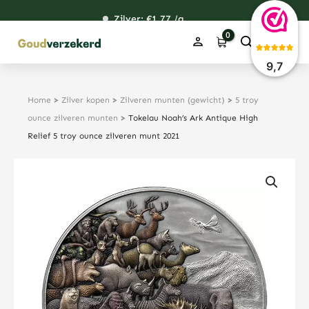
Ga
Zilver: €
120,90
1,77
48,92
38,42
/g
naar
de
inhoud
9,7
Home
>
Zilver kopen
>
Zilveren munten (gewicht)
>
5 troy
ounce zilveren munten
>
Tokelau Noah’s Ark Antique High
Relief 5 troy ounce zilveren munt 2021