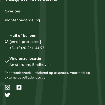
Over ons
Klantenbeoordeling
Mail of bel ons
[email protected]
+31 (0)20 261 44 97
Vind onze locatie
Amsterdam, Eindhoven
*Kantoorbezoek uitsluitend op afspraak. Voorraad op
externe beveiligde locatie.
I
T
F
n
w
a
s
i
c
t
t
e
a
t
b