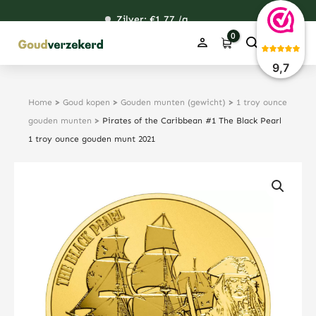
Ga
Zilver: €
120,76
1,77
48,67
38,39
/g
naar
de
inhoud
9,7
Home
>
Goud kopen
>
Gouden munten (gewicht)
>
1 troy ounce
gouden munten
>
Pirates of the Caribbean #1 The Black Pearl
1 troy ounce gouden munt 2021