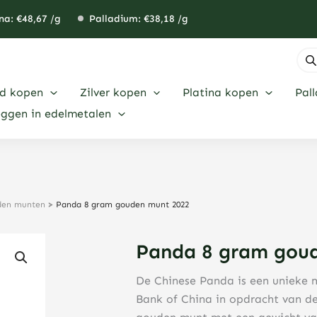
na: €
48,67
/g
Palladium: €
38,18
/g
Pro
zoe
d kopen
Zilver kopen
Platina kopen
Pal
eggen in edelmetalen
uden munten
>
Panda 8 gram gouden munt 2022
Panda 8 gram gou
De Chinese Panda is een unieke 
Bank of China in opdracht van de