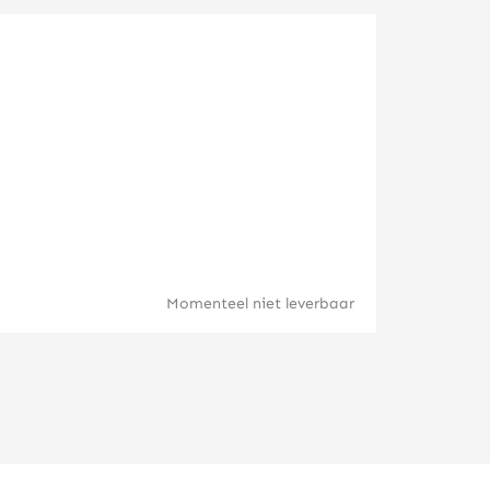
American E
Momenteel niet leverbaar