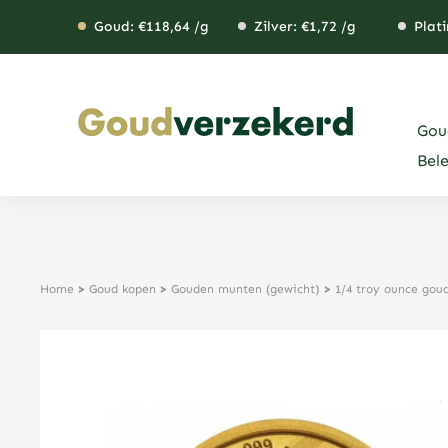
Ga
Goud: €
118,64
/g
Zilver: €
1,72
/g
Plati
naar
de
inhoud
Gou
Bel
Home
>
Goud kopen
>
Gouden munten (gewicht)
>
1/4 troy ounce go