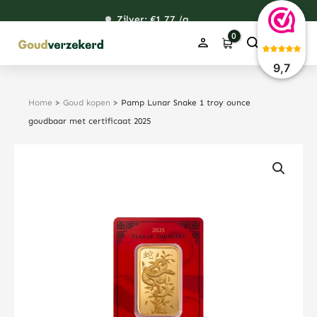
Ga
Zilver: €
120,76
1,77
48,59
38,39
/g
naar
de
inhoud
9,7
Home
>
Goud kopen
>
Pamp Lunar Snake 1 troy ounce
goudbaar met certificaat 2025