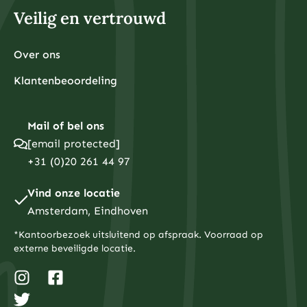
Veilig en vertrouwd
Over ons
Klantenbeoordeling
Mail of bel ons
[email protected]
+31 (0)20 261 44 97
Vind onze locatie
Amsterdam, Eindhoven
*Kantoorbezoek uitsluitend op afspraak. Voorraad op
externe beveiligde locatie.
I
T
F
n
w
a
s
i
c