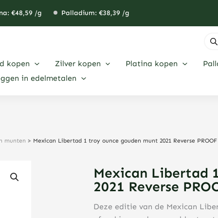
na: €
48,59
/g
Palladium: €
38,39
/g
Pro
zoe
d kopen
Zilver kopen
Platina kopen
Pal
eggen in edelmetalen
en munten
>
Mexican Libertad 1 troy ounce gouden munt 2021 Reverse PROOF
Mexican Libertad 
2021 Reverse PRO
Deze editie van de Mexican Liber