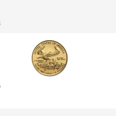
u
Klik hier
6