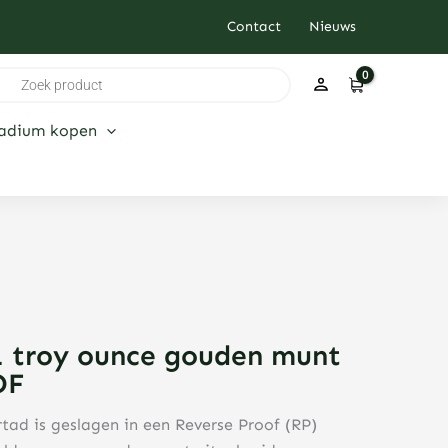
Contact
Nieuws
ducten
ken
ladium kopen
1 troy ounce gouden munt
OF
tad is geslagen in een Reverse Proof (RP)