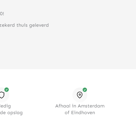
0!
rzekerd thuis geleverd
ledig
Afhaal in Amsterdam
rde opslag
of Eindhoven