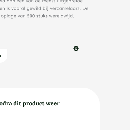
ld aan een van de meest uitgebreide
n is vooral gewild bij verzamelaars. De
e oplage van
500 stuks
wereldwijd.
n
odra dit product weer