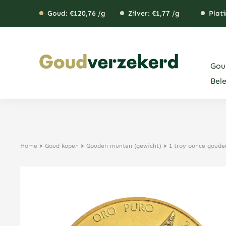
Ga
Goud: €
120,76
/g
Zilver: €
1,77
/g
Plati
naar
de
inhoud
Gou
Bel
Home
>
Goud kopen
>
Gouden munten (gewicht)
>
1 troy ounce goud