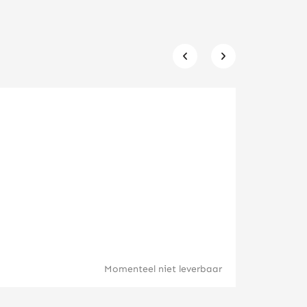
Lunar Aap 
Momenteel niet leverbaar