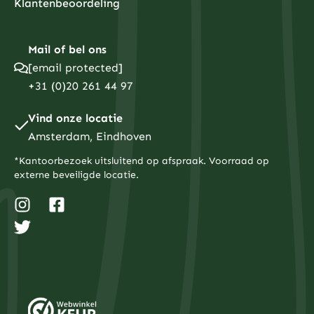
Klantenbeoordeling
Mail of bel ons
[email protected]
+31 (0)20 261 44 97
Vind onze locatie
Amsterdam, Eindhoven
*Kantoorbezoek uitsluitend op afspraak. Voorraad op
externe beveiligde locatie.
I
T
F
n
w
a
s
i
c
t
t
e
a
t
b
g
e
o
r
r
o
a
k