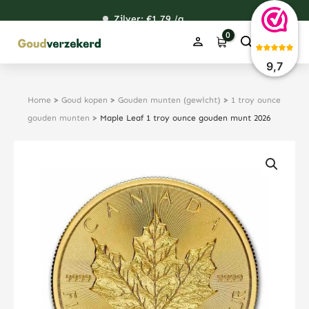
Ga
Zilver: €
120,60
1,79
49,00
38,48
/g
naar
de
inhoud
9,7
Home
>
Goud kopen
>
Gouden munten (gewicht)
>
1 troy ounce
gouden munten
>
Maple Leaf 1 troy ounce gouden munt 2026