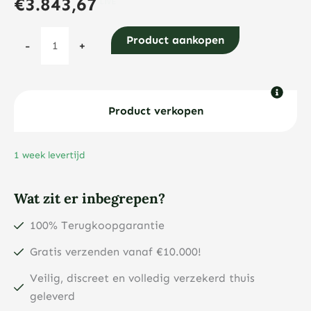
€
3.843,67
Maple
Product aankopen
-
+
Leaf
1
troy
ounce
Product verkopen
gouden
munt
1 week levertijd
2026
aantal
Wat zit er inbegrepen?
100% Terugkoopgarantie
Gratis verzenden vanaf €10.000!
Veilig, discreet en volledig verzekerd thuis
geleverd