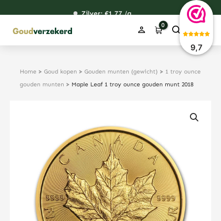
Ga
Zilver: €
120,75
1,77
48,67
38,39
/g
naar
de
inhoud
9,7
Home
>
Goud kopen
>
Gouden munten (gewicht)
>
1 troy ounce
gouden munten
>
Maple Leaf 1 troy ounce gouden munt 2018