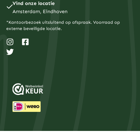
Vind onze locatie
Amsterdam, Eindhoven
*Kantoorbezoek uitsluitend op afspraak. Voorraad op
externe beveiligde locatie.
I
T
F
n
w
a
s
i
c
t
t
e
a
t
b
g
e
o
r
r
o
a
k
m
-
s
q
u
a
r