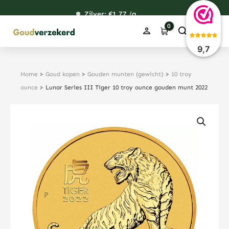
Ga
Zilver: €
120,75
1,77
48,59
38,39
/g
naar
de
inhoud
9,7
Home
>
Goud kopen
>
Gouden munten (gewicht)
>
10 troy
ounce
>
Lunar Series III Tiger 10 troy ounce gouden munt 2022