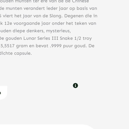
gouden munten ter ere van de de Chinese
e munten verandert ieder jaar op basis van
viert het Jaar van de Slang. Degenen die in
elk 12e voorgaande jaar onder het teken van
ouden diepe denkers, mysterieus,
e gouden Lunar Series III Snake 1/2 troy
5,5517 gram en bevat .9999 puur goud. De
dichte capsule.
n