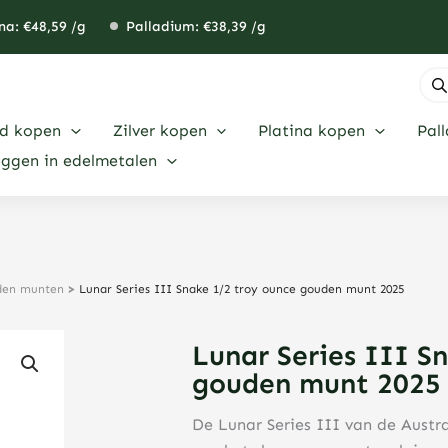
na: €
48,59
/g
Palladium: €
38,39
/g
Pro
zoe
d kopen
Zilver kopen
Platina kopen
Pal
eggen in edelmetalen
uden munten
>
Lunar Series III Snake 1/2 troy ounce gouden munt 2025
Lunar Series III S
gouden munt 2025
De Lunar Series III van de Austra