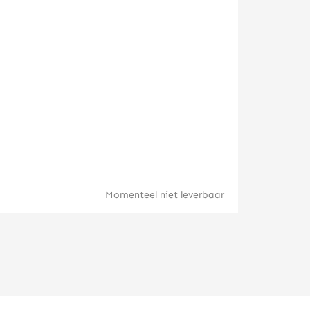
Queens Bea
Momenteel niet leverbaar