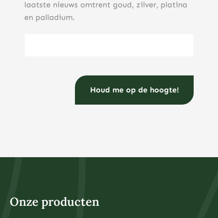
laatste nieuws omtrent goud, zilver, platina
en palladium.
E-mailadres
(Vereist)
Onze producten