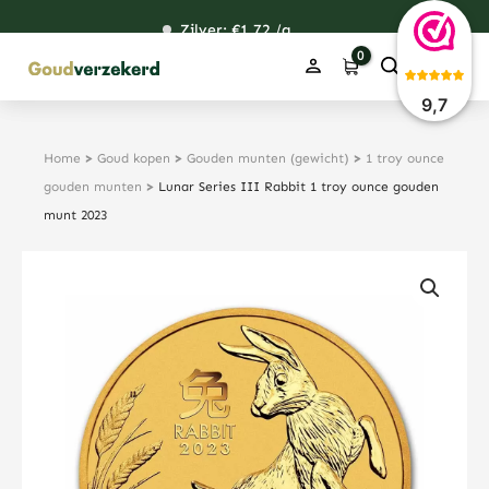
Ga
Zilver: €
118,59
1,72
48,76
38,26
/g
naar
de
inhoud
9,7
Home
>
Goud kopen
>
Gouden munten (gewicht)
>
1 troy ounce
gouden munten
>
Lunar Series III Rabbit 1 troy ounce gouden
munt 2023