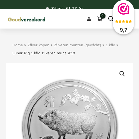
Ga
Zilver: €
120,76
1,77
48,59
38,39
/g
naar
de
inhoud
9,7
Home
>
Zilver kopen
>
Zilveren munten (gewicht)
>
1 kilo
>
Lunar Pig 1 kilo zilveren munt 2019