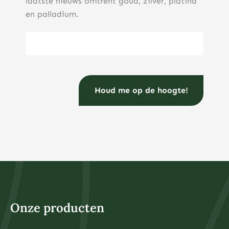
laatste nieuws omtrent goud, zilver, platina
en palladium.
E-mailadres
(Vereist)
Onze producten