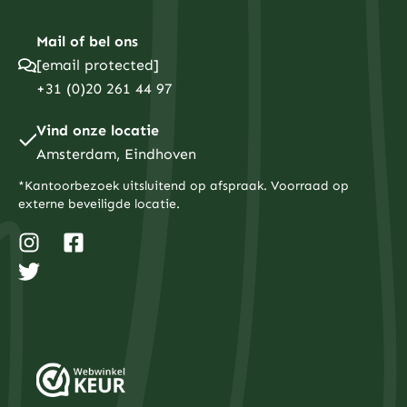
Mail of bel ons
[email protected]
+31 (0)20 261 44 97
Vind onze locatie
Amsterdam, Eindhoven
*Kantoorbezoek uitsluitend op afspraak. Voorraad op
externe beveiligde locatie.
I
T
F
n
w
a
s
i
c
t
t
e
a
t
b
g
e
o
r
r
o
a
k
m
-