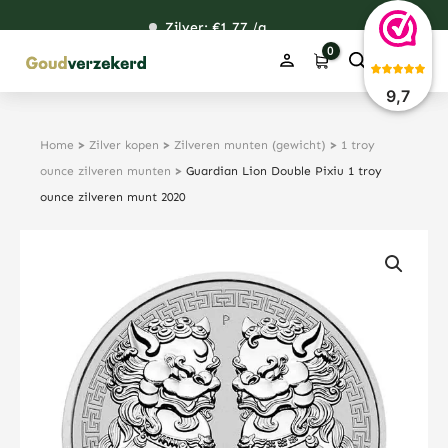
Ga
Zilver: €
121,05
1,77
48,85
38,36
/g
naar
de
inhoud
9,7
Home
>
Zilver kopen
>
Zilveren munten (gewicht)
>
1 troy
ounce zilveren munten
>
Guardian Lion Double Pixiu 1 troy
ounce zilveren munt 2020