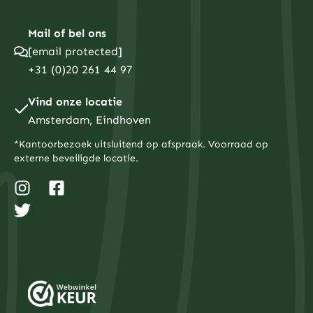
Mail of bel ons
[email protected]
+31 (0)20 261 44 97
Vind onze locatie
Amsterdam, Eindhoven
*Kantoorbezoek uitsluitend op afspraak. Voorraad op
externe beveiligde locatie.
I
T
F
n
w
a
s
i
c
t
t
e
a
t
b
g
e
o
r
r
o
a
k
m
-