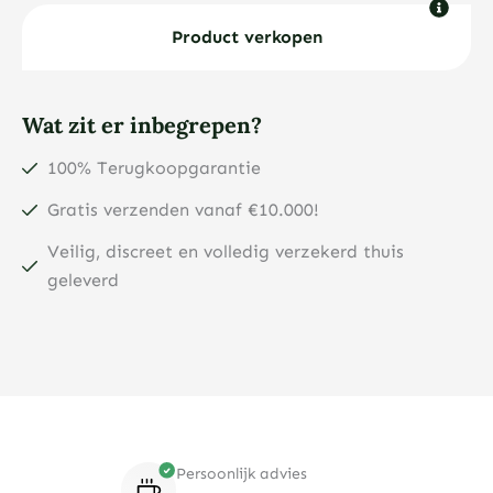
1
gram
Product verkopen
goudbaar
aantal
Wat zit er inbegrepen?
100% Terugkoopgarantie
Gratis verzenden vanaf €10.000!
Veilig, discreet en volledig verzekerd thuis
geleverd
Persoonlijk advies