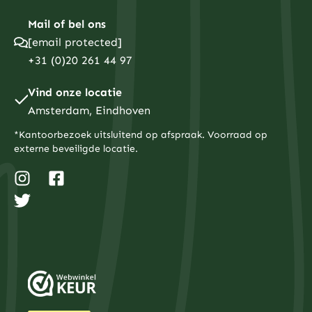
Mail of bel ons
[email protected]
+31 (0)20 261 44 97
Vind onze locatie
Amsterdam, Eindhoven
*Kantoorbezoek uitsluitend op afspraak. Voorraad op
externe beveiligde locatie.
I
T
F
n
w
a
s
i
c
t
t
e
a
t
b
g
e
o
r
r
o
a
k
m
-