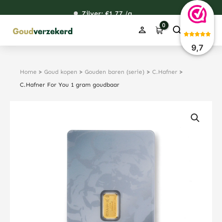
Ga
Zilver: €
120,76
1,77
48,59
38,39
/g
naar
de
inhoud
9,7
Home
>
Goud kopen
>
Gouden baren (serie)
>
C.Hafner
>
C.Hafner For You 1 gram goudbaar