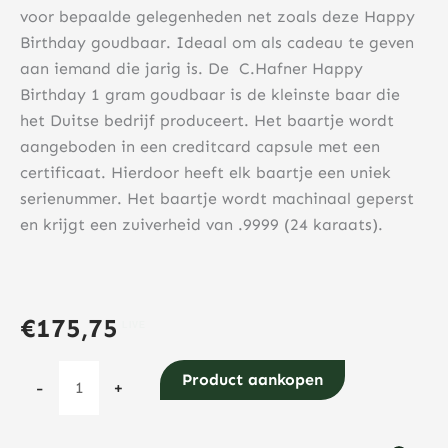
voor bepaalde gelegenheden net zoals deze Happy
Birthday goudbaar. Ideaal om als cadeau te geven
aan iemand die jarig is. De C.Hafner Happy
Birthday 1 gram goudbaar is de kleinste baar die
het Duitse bedrijf produceert. Het baartje wordt
aangeboden in een creditcard capsule met een
certificaat. Hierdoor heeft elk baartje een uniek
serienummer. Het baartje wordt machinaal geperst
en krijgt een zuiverheid van .9999 (24 karaats).
€
175,75
C.Hafner
Product aankopen
-
+
For
You