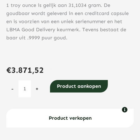
1 troy ounce is gelijk aan 31,1034 gram. De
goudbaar wordt geleverd in een creditcard capsule
en is voorzien van een uniek serienummer en het
LBMA Good Delivery keurmerk. Tevens bestaat de
baar uit .9999 puur goud.
€
3.871,52
C.Hafner
Product aankopen
-
+
1
troy
ounce
goudbaar
Product verkopen
aantal