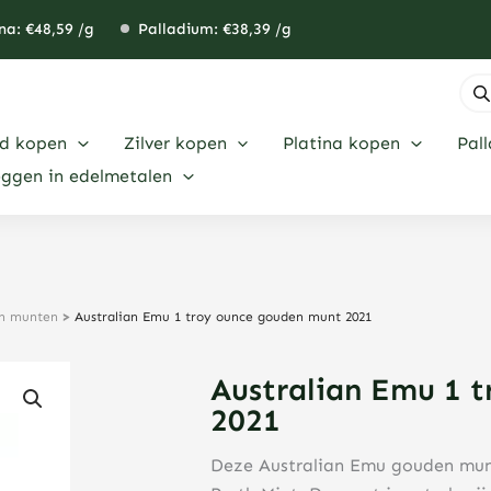
na: €
48,59
/g
Palladium: €
38,39
/g
Pro
zoe
d kopen
Zilver kopen
Platina kopen
Pal
eggen in edelmetalen
en munten
>
Australian Emu 1 troy ounce gouden munt 2021
Australian Emu 1 
2021
Deze Australian Emu gouden munt