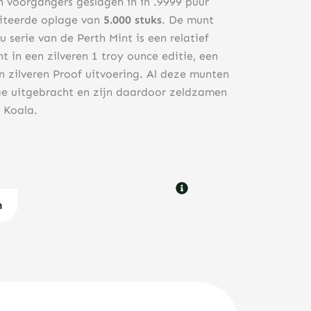
jn voorgangers geslagen in in .9999 puur
miteerde oplage van
5.000 stuks
. De munt
serie van de Perth Mint is een relatief
t in een zilveren 1 troy ounce editie, een
n zilveren Proof uitvoering. Al deze munten
ge uitgebracht en zijn daardoor zeldzamen
 Koala.
n