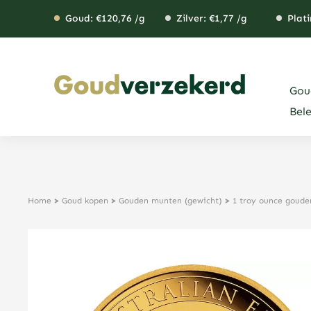
Ga
Goud: €
120,76
/g
Zilver: €
1,77
/g
Plati
naar
de
inhoud
Gou
Bel
Home
>
Goud kopen
>
Gouden munten (gewicht)
>
1 troy ounce goud