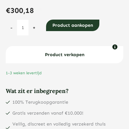
€
300,18
Argor
Product aankopen
-
+
Heraeus
Kinebar®
2
gram
Product verkopen
goudbaar
aantal
1-3 weken levertijd
Wat zit er inbegrepen?
100% Terugkoopgarantie
Gratis verzenden vanaf €10.000!
Veilig, discreet en volledig verzekerd thuis