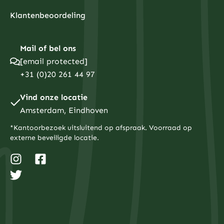
Klantenbeoordeling
Mail of bel ons
[email protected]
+31 (0)20 261 44 97
Vind onze locatie
Amsterdam, Eindhoven
*Kantoorbezoek uitsluitend op afspraak. Voorraad op
externe beveiligde locatie.
I
T
F
n
w
a
s
i
c
t
t
e
a
t
b
g
e
o
r
r
o