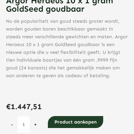
Argor Heraeus 10 x 1 gram
GoldSeed goudbaar
Nu de populariteit van goud steeds groter wordt,
worden gouden baren beschikbaar gemaakt in
steeds meer verschillende gewichten en maten. Argor
Heraeus 10 x 1 gram GoldSeed goudbaar is een
nieuwe optie die u veel flexibiliteit geeft. U krijgt
tien individuele baartjes van één gram .9999 fijn
goud (24 karaats) die het gemakkelijk maken om
aan anderen te geven als cadeau of betaling.
€
1.447,51
Argor
Product aankopen
-
+
Heraeus