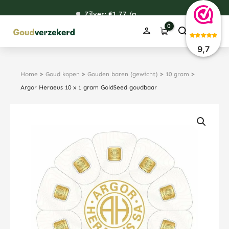
Ga
Zilver: €
120,76
1,77
48,67
38,39
/g
naar
de
inhoud
9,7
Home
>
Goud kopen
>
Gouden baren (gewicht)
>
10 gram
>
Argor Heraeus 10 x 1 gram GoldSeed goudbaar