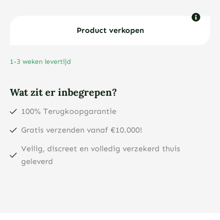
10
x
1
Product verkopen
gram
GoldSeed
1-3 weken levertijd
goudbaar
aantal
Wat zit er inbegrepen?
100% Terugkoopgarantie
Gratis verzenden vanaf €10.000!
Veilig, discreet en volledig verzekerd thuis
geleverd