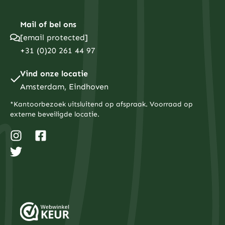
Mail of bel ons
[email protected]
+31 (0)20 261 44 97
Vind onze locatie
Amsterdam, Eindhoven
*Kantoorbezoek uitsluitend op afspraak. Voorraad op
externe beveiligde locatie.
I
T
F
n
w
a
s
i
c
t
t
e
a
t
b
g
e
o
r
r
o
a
k
m
-