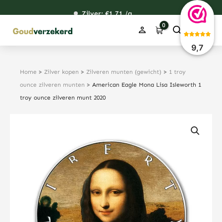
Ga
Zilver: €
118,19
1,71
48,25
38,31
/g
naar
de
inhoud
9,7
Home
>
Zilver kopen
>
Zilveren munten (gewicht)
>
1 troy
ounce zilveren munten
>
American Eagle Mona Lisa Isleworth 1
troy ounce zilveren munt 2020