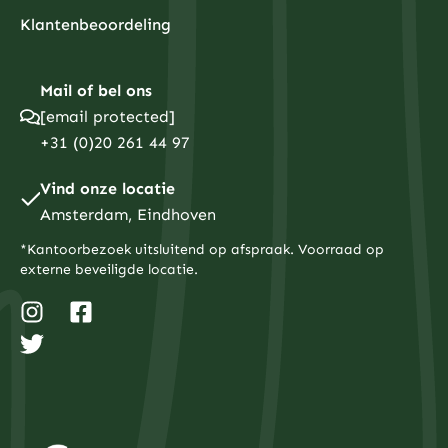
Klantenbeoordeling
Mail of bel ons
[email protected]
+31 (0)20 261 44 97
Vind onze locatie
Amsterdam, Eindhoven
*Kantoorbezoek uitsluitend op afspraak. Voorraad op
externe beveiligde locatie.
I
T
F
n
w
a
s
i
c
t
t
e
a
t
b
g
e
o
r
r
o