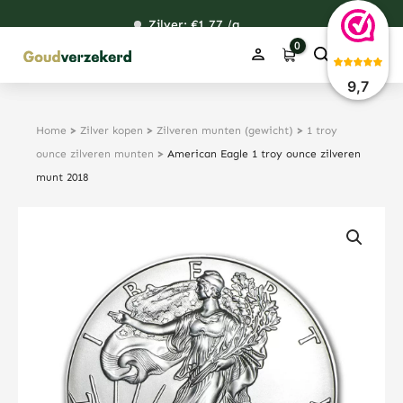
Ga
Zilver: €
120,76
1,77
48,67
38,39
/g
naar
de
inhoud
9,7
Home
>
Zilver kopen
>
Zilveren munten (gewicht)
>
1 troy
ounce zilveren munten
>
American Eagle 1 troy ounce zilveren
munt 2018