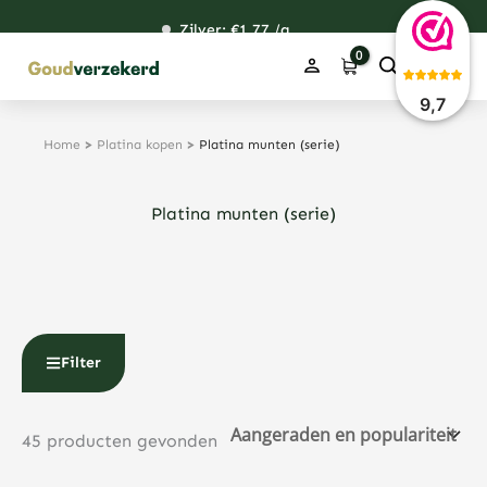
Ga
Zilver: €
120,76
1,77
48,67
38,39
/g
naar
de
inhoud
9,7
Home
>
Platina kopen
>
Platina munten (serie)
Platina munten (serie)
Filter
45 producten gevonden