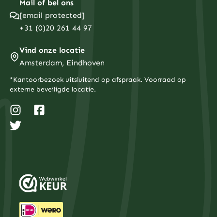
Mail of bel ons
[email protected]
+31 (0)20 261 44 97
Vind onze locatie
Amsterdam, Eindhoven
*Kantoorbezoek uitsluitend op afspraak. Voorraad op
externe beveiligde locatie.
I
T
F
n
w
a
s
i
c
t
t
e
a
t
b
g
e
o
r
r
o
a
k
m
-
s
q