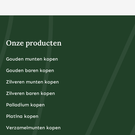
Bij veel online brokers kunt u tegenwoordig al vanaf €1
beleggen in fracties van aandelen of ETF’s. Dit maakt
beleggen toegankelijk voor iedereen, ongeacht het
beschikbare kapitaal. Het belangrijkste is dat u alleen
belegt met geld dat u kunt missen en dat u niet nodig
heeft voor dagelijkse uitgaven of noodsituaties.
Voor fysieke edelmetalen ligt de praktische ondergrens
hoger omdat kleinere hoeveelheden relatief hoge
Onze producten
aankooppremies hebben. Een zilveren munt van één
ounce kost bijvoorbeeld rond de €30-40, terwijl een
kleine goudbaar van 1 gram ongeveer €80-100 kost.
Grotere hoeveelheden hebben doorgaans voordeligere
Gouden munten kopen
Financiële experts adviseren om eerst een noodfonds
premies per gram.
van 3-6 maanden aan uitgaven aan te leggen voordat
Gouden baren kopen
u begint met beleggen. Dit zorgt ervoor dat u niet
gedwongen wordt om uw beleggingen te verkopen
tijdens onverwachte financiële tegenslagen.
Zilveren munten kopen
Waarom kiezen beleggers steeds vaker voor fysieke
Zilveren baren kopen
edelmetalen?
Beleggers kiezen steeds vaker voor fysieke
Palladium kopen
edelmetalen omdat deze bescherming bieden tegen
inflatie, valutadevaluatie en geopolitieke onzekerheid,
Platina kopen
terwijl ze tegelijkertijd tastbare activa
vertegenwoordigen die onafhankelijk zijn van het
Verzamelmunten kopen
financiële systeem.
De afgelopen jaren hebben centrale banken wereldwijd
ongekende hoeveelheden geld geprint om