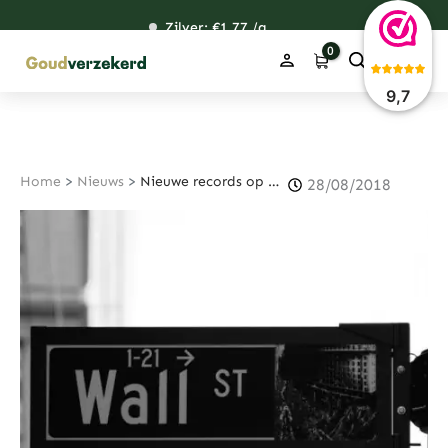
Ga
Zilver: €
120,76
1,77
48,59
38,39
/g
naar
de
inhoud
9,7
Home
>
Nieuws
>
Nieuwe records op Wall Street
28/08/2018