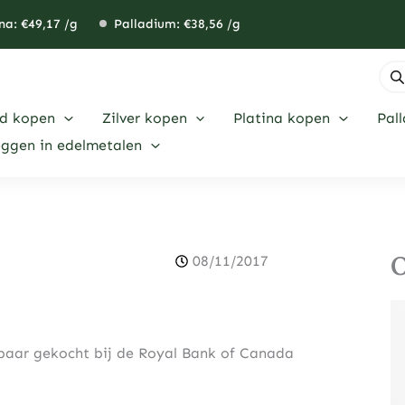
na: €
49,17
/g
Palladium: €
38,56
/g
Pro
zoe
d kopen
Zilver kopen
Platina kopen
Pal
eggen in edelmetalen
O
08/11/2017
baar gekocht bij de Royal Bank of Canada