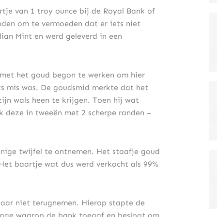
je van 1 troy ounce bij de Royal Bank of
eden om te vermoeden dat er iets niet
ian Mint en werd geleverd in een
 met het goud begon te werken om hier
ets mis was. De goudsmid merkte dat het
ijn wals heen te krijgen. Toen hij wat
k deze in tweeën met 2 scherpe randen –
nige twijfel te ontnemen. Het staafje goud
. Het baartje wat dus werd verkocht als 99%
aar niet terugnemen. Hierop stapte de
tage waarop de bank toegaf en besloot om