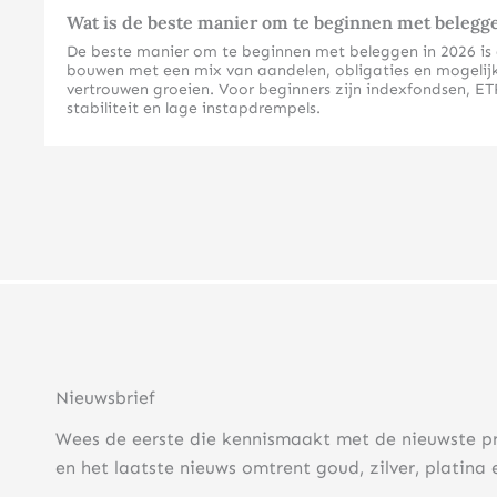
Wat is de beste manier om te beginnen met belegg
De beste manier om te beginnen met beleggen in 2026 is doo
bouwen met een mix van aandelen, obligaties en mogelijk 
vertrouwen groeien. Voor beginners zijn indexfondsen, ETF
stabiliteit en lage instapdrempels.
Welke beleggingsvormen zijn het meest geschikt voor beg
Voor beginners zijn indexfondsen, ETF’s en fysieke edelm
complexe kennis vereisen dan individuele aandelen of der
Indexfondsen en ETF’s spreiden automatisch het risico ov
beleggingsvormen volgen brede marktindexen zoals de AEX
Fysieke edelmetalen zoals goud en zilver vormen een uitst
Beleggingsgoud is bovendien vrijgesteld van btw, wat de 
voor beginners.
Nieuwsbrief
Obligaties kunnen ook geschikt zijn voor conservatieve be
beginners is het verstandig om te starten met staatsoblig
Wees de eerste die kennismaakt met de nieuwste p
Hoeveel geld heb je nodig om te beginnen met beleggen
en het laatste nieuws omtrent goud, zilver, platina 
U kunt al beginnen met beleggen vanaf €50 tot €100 per m