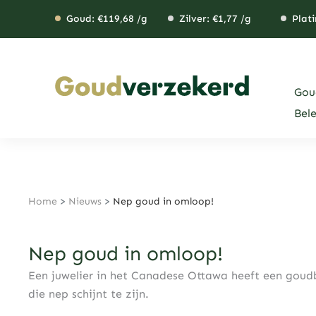
Ga
Goud: €
119,68
/g
Zilver: €
1,77
/g
Plati
naar
de
inhoud
Gou
Bel
Home
>
Nieuws
>
Nep goud in omloop!
Nep goud in omloop!
Een juwelier in het Canadese Ottawa heeft een goud
die nep schijnt te zijn.