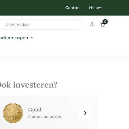
Contact
Nieuws
ducten
ken
ladium kopen
ok investeren?
Goud
Munten en baren