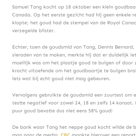
Samuel Tang kocht op 18 oktober een klein goudbaart
Canada. Op het eerste gezicht had hij geen enkele r
klopte; het goud had de stempel van de Royal Canad
verzegelde blister.
Echter, toen de goudsmid van Tang, Dennis Bernard,
sieraden van te maken, merkte hij dat er duidelijk i
moeilijk was om het plaatje goud te buigen of door z
kracht uitoefende om het goudbaartje te buigen bra
iets wat bij echt goud niet mag gebeuren.
Vervolgens gebruikte de goudsmid een zuurtest om e
testte negatief voor zowel 24, 18 en zelfs 14 karaat
puur goud bevatte dus niet eens 58% goud!
De bank waar Tang het neppe goud kocht wilde de b
man naar de media.
CBC
maakte hierover een repor