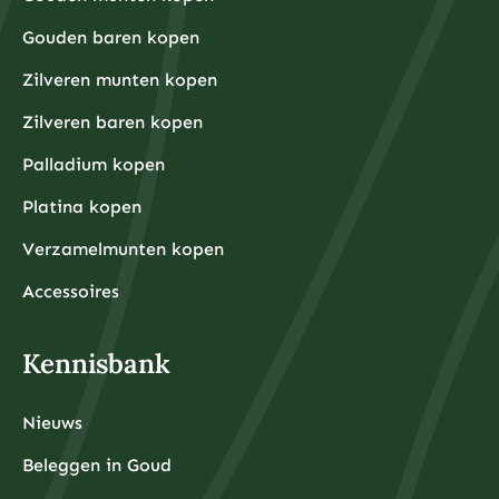
Financiële experts adviseren om eerst een noodfonds
premies per gram.
van 3-6 maanden aan uitgaven aan te leggen voordat
Gouden baren kopen
u begint met beleggen. Dit zorgt ervoor dat u niet
gedwongen wordt om uw beleggingen te verkopen
tijdens onverwachte financiële tegenslagen.
Zilveren munten kopen
Waarom kiezen beleggers steeds vaker voor fysieke
Zilveren baren kopen
edelmetalen?
Beleggers kiezen steeds vaker voor fysieke
Palladium kopen
edelmetalen omdat deze bescherming bieden tegen
inflatie, valutadevaluatie en geopolitieke onzekerheid,
Platina kopen
terwijl ze tegelijkertijd tastbare activa
vertegenwoordigen die onafhankelijk zijn van het
Verzamelmunten kopen
financiële systeem.
De afgelopen jaren hebben centrale banken wereldwijd
ongekende hoeveelheden geld geprint om
Accessoires
economische crises te bestrijden, wat heeft geleid tot
zorgen over toekomstige inflatie. Fysieke edelmetalen
hebben historisch gezien hun waarde behouden tijdens
periodes van hoge inflatie en monetaire onzekerheid.
Kennisbank
Daarnaast bieden fysieke edelmetalen diversificatie
buiten het traditionele financiële systeem. Terwijl
aandelen, obligaties en banktegoeden allemaal
afhankelijk zijn van de stabiliteit van financiële
Nieuws
instellingen, zijn fysieke edelmetalen tastbare activa
die u daadwerkelijk in bezit kunt hebben.
De toegankelijkheid is ook verbeterd door
Beleggen in Goud
professionele opslagdiensten die beveiligde opslag