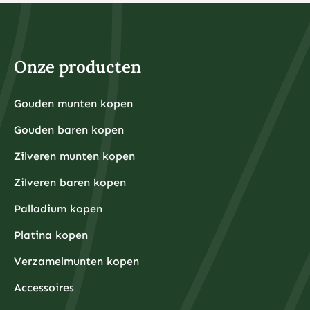
beleggen toegankelijk voor iedereen, ongeacht het
beschikbare kapitaal. Het belangrijkste is dat u alleen
belegt met geld dat u kunt missen en dat u niet nodig
heeft voor dagelijkse uitgaven of noodsituaties.
Voor fysieke edelmetalen ligt de praktische ondergrens
hoger omdat kleinere hoeveelheden relatief hoge
Onze producten
aankooppremies hebben. Een zilveren munt van één
ounce kost bijvoorbeeld rond de €30-40, terwijl een
kleine goudbaar van 1 gram ongeveer €80-100 kost.
Grotere hoeveelheden hebben doorgaans voordeligere
Gouden munten kopen
Financiële experts adviseren om eerst een noodfonds
premies per gram.
van 3-6 maanden aan uitgaven aan te leggen voordat
Gouden baren kopen
u begint met beleggen. Dit zorgt ervoor dat u niet
gedwongen wordt om uw beleggingen te verkopen
tijdens onverwachte financiële tegenslagen.
Zilveren munten kopen
Waarom kiezen beleggers steeds vaker voor fysieke
Zilveren baren kopen
edelmetalen?
Beleggers kiezen steeds vaker voor fysieke
Palladium kopen
edelmetalen omdat deze bescherming bieden tegen
inflatie, valutadevaluatie en geopolitieke onzekerheid,
Platina kopen
terwijl ze tegelijkertijd tastbare activa
vertegenwoordigen die onafhankelijk zijn van het
Verzamelmunten kopen
financiële systeem.
De afgelopen jaren hebben centrale banken wereldwijd
ongekende hoeveelheden geld geprint om
Accessoires
economische crises te bestrijden, wat heeft geleid tot
zorgen over toekomstige inflatie. Fysieke edelmetalen