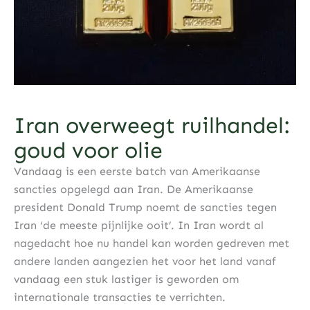
Iran overweegt ruilhandel:
goud voor olie
Vandaag is een eerste batch van Amerikaanse
sancties opgelegd aan Iran. De Amerikaanse
president Donald Trump noemt de sancties tegen
Iran ‘de meeste pijnlijke ooit’. In Iran wordt al
nagedacht hoe nu handel kan worden gedreven met
andere landen aangezien het voor het land vanaf
vandaag een stuk lastiger is geworden om
internationale transacties te verrichten.