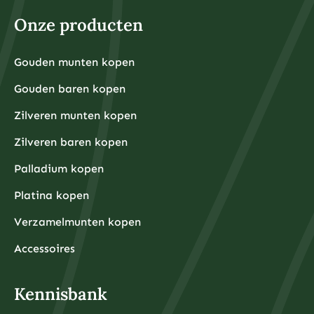
Voor fysieke edelmetalen ligt de praktische ondergrens
hoger omdat kleinere hoeveelheden relatief hoge
Onze producten
aankooppremies hebben. Een zilveren munt van één
ounce kost bijvoorbeeld rond de €30-40, terwijl een
kleine goudbaar van 1 gram ongeveer €80-100 kost.
Grotere hoeveelheden hebben doorgaans voordeligere
Gouden munten kopen
Financiële experts adviseren om eerst een noodfonds
premies per gram.
van 3-6 maanden aan uitgaven aan te leggen voordat
Gouden baren kopen
u begint met beleggen. Dit zorgt ervoor dat u niet
gedwongen wordt om uw beleggingen te verkopen
tijdens onverwachte financiële tegenslagen.
Zilveren munten kopen
Waarom kiezen beleggers steeds vaker voor fysieke
Zilveren baren kopen
edelmetalen?
Beleggers kiezen steeds vaker voor fysieke
Palladium kopen
edelmetalen omdat deze bescherming bieden tegen
inflatie, valutadevaluatie en geopolitieke onzekerheid,
Platina kopen
terwijl ze tegelijkertijd tastbare activa
vertegenwoordigen die onafhankelijk zijn van het
Verzamelmunten kopen
financiële systeem.
De afgelopen jaren hebben centrale banken wereldwijd
ongekende hoeveelheden geld geprint om
Accessoires
economische crises te bestrijden, wat heeft geleid tot
zorgen over toekomstige inflatie. Fysieke edelmetalen
hebben historisch gezien hun waarde behouden tijdens
periodes van hoge inflatie en monetaire onzekerheid.
Kennisbank
Daarnaast bieden fysieke edelmetalen diversificatie
buiten het traditionele financiële systeem. Terwijl