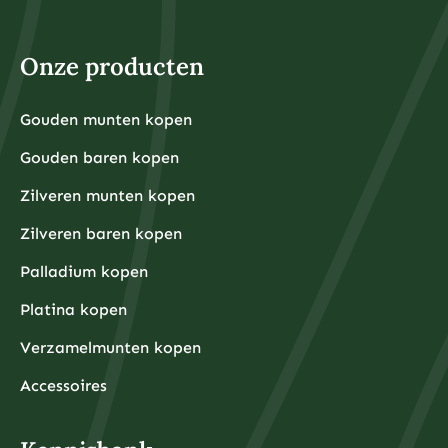
belegt met geld dat u kunt missen en dat u niet nodig
heeft voor dagelijkse uitgaven of noodsituaties.
Voor fysieke edelmetalen ligt de praktische ondergrens
hoger omdat kleinere hoeveelheden relatief hoge
Onze producten
aankooppremies hebben. Een zilveren munt van één
ounce kost bijvoorbeeld rond de €30-40, terwijl een
kleine goudbaar van 1 gram ongeveer €80-100 kost.
Grotere hoeveelheden hebben doorgaans voordeligere
Gouden munten kopen
Financiële experts adviseren om eerst een noodfonds
premies per gram.
van 3-6 maanden aan uitgaven aan te leggen voordat
Gouden baren kopen
u begint met beleggen. Dit zorgt ervoor dat u niet
gedwongen wordt om uw beleggingen te verkopen
tijdens onverwachte financiële tegenslagen.
Zilveren munten kopen
Waarom kiezen beleggers steeds vaker voor fysieke
Zilveren baren kopen
edelmetalen?
Beleggers kiezen steeds vaker voor fysieke
Palladium kopen
edelmetalen omdat deze bescherming bieden tegen
inflatie, valutadevaluatie en geopolitieke onzekerheid,
Platina kopen
terwijl ze tegelijkertijd tastbare activa
vertegenwoordigen die onafhankelijk zijn van het
Verzamelmunten kopen
financiële systeem.
De afgelopen jaren hebben centrale banken wereldwijd
ongekende hoeveelheden geld geprint om
Accessoires
economische crises te bestrijden, wat heeft geleid tot
zorgen over toekomstige inflatie. Fysieke edelmetalen
hebben historisch gezien hun waarde behouden tijdens
periodes van hoge inflatie en monetaire onzekerheid.
Daarnaast bieden fysieke edelmetalen diversificatie