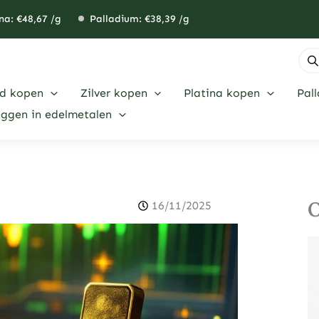
na: €
48,67
/g
Palladium: €
38,39
/g
Pro
zoe
d kopen
Zilver kopen
Platina kopen
Pal
eggen in edelmetalen
O
16/11/2025