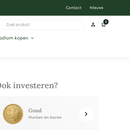
Contact
Nieuws
ducten
ken
ladium kopen
ok investeren?
Goud
Munten en baren