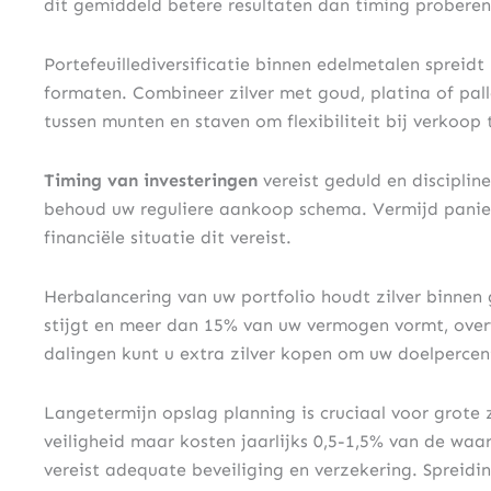
dit gemiddeld betere resultaten dan timing proberen
Portefeuillediversificatie binnen edelmetalen spreidt 
formaten. Combineer zilver met goud, platina of pall
tussen munten en staven om flexibiliteit bij verkoop
Timing van investeringen
vereist geduld en disciplin
behoud uw reguliere aankoop schema. Vermijd paniekv
financiële situatie dit vereist.
Herbalancering van uw portfolio houdt zilver binnen 
stijgt en meer dan 15% van uw vermogen vormt, overw
dalingen kunt u extra zilver kopen om uw doelpercent
Langetermijn opslag planning is cruciaal voor grote z
veiligheid maar kosten jaarlijks 0,5-1,5% van de wa
vereist adequate beveiliging en verzekering. Spreidi