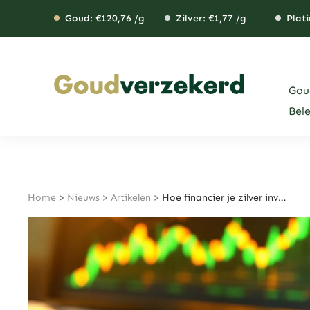
Ga
Goud: €
120,76
/g
Zilver: €
1,77
/g
Plati
naar
de
inhoud
Gou
Bel
Home
>
Nieuws
>
Artikelen
>
Hoe financier je zilver investering?