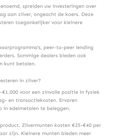
genoemd, spreiden uw investeringen over
rag aan zilver, ongeacht de koers. Deze
steren toegankelijker voor kleinere
spaarprogramma’s, peer-to-peer lending
eerders. Sommige dealers bieden ook
en kunt betalen.
steren in zilver?
€1.000 voor een zinvolle positie in fysiek
lag- en transactiekosten. Ervaren
o in edelmetalen te beleggen.
rproduct. Zilvermunten kosten €25-€40 per
baar zijn. Kleinere munten bieden meer