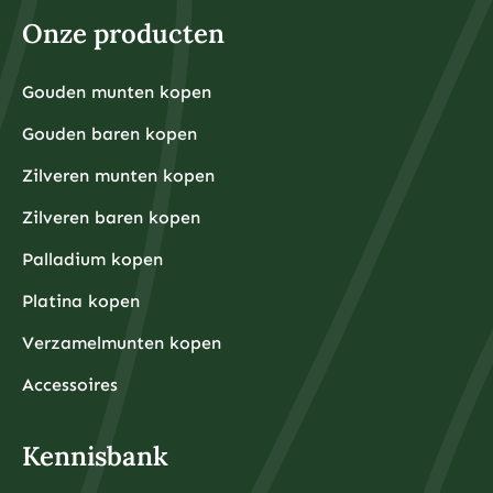
hoger omdat kleinere hoeveelheden relatief hoge
Onze producten
aankooppremies hebben. Een zilveren munt van één
ounce kost bijvoorbeeld rond de €30-40, terwijl een
kleine goudbaar van 1 gram ongeveer €80-100 kost.
Grotere hoeveelheden hebben doorgaans voordeligere
Gouden munten kopen
Financiële experts adviseren om eerst een noodfonds
premies per gram.
van 3-6 maanden aan uitgaven aan te leggen voordat
Gouden baren kopen
u begint met beleggen. Dit zorgt ervoor dat u niet
gedwongen wordt om uw beleggingen te verkopen
tijdens onverwachte financiële tegenslagen.
Zilveren munten kopen
Waarom kiezen beleggers steeds vaker voor fysieke
Zilveren baren kopen
edelmetalen?
Beleggers kiezen steeds vaker voor fysieke
Palladium kopen
edelmetalen omdat deze bescherming bieden tegen
inflatie, valutadevaluatie en geopolitieke onzekerheid,
Platina kopen
terwijl ze tegelijkertijd tastbare activa
vertegenwoordigen die onafhankelijk zijn van het
Verzamelmunten kopen
financiële systeem.
De afgelopen jaren hebben centrale banken wereldwijd
ongekende hoeveelheden geld geprint om
Accessoires
economische crises te bestrijden, wat heeft geleid tot
zorgen over toekomstige inflatie. Fysieke edelmetalen
hebben historisch gezien hun waarde behouden tijdens
periodes van hoge inflatie en monetaire onzekerheid.
Kennisbank
Daarnaast bieden fysieke edelmetalen diversificatie
buiten het traditionele financiële systeem. Terwijl
aandelen, obligaties en banktegoeden allemaal