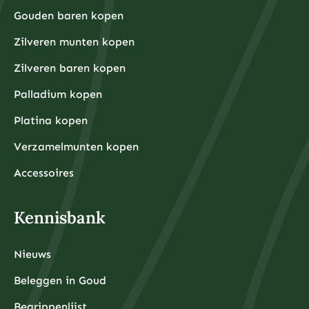
premies per gram.
van 3-6 maanden aan uitgaven aan te leggen voordat
Gouden baren kopen
u begint met beleggen. Dit zorgt ervoor dat u niet
gedwongen wordt om uw beleggingen te verkopen
tijdens onverwachte financiële tegenslagen.
Zilveren munten kopen
Waarom kiezen beleggers steeds vaker voor fysieke
Zilveren baren kopen
edelmetalen?
Beleggers kiezen steeds vaker voor fysieke
Palladium kopen
edelmetalen omdat deze bescherming bieden tegen
inflatie, valutadevaluatie en geopolitieke onzekerheid,
Platina kopen
terwijl ze tegelijkertijd tastbare activa
vertegenwoordigen die onafhankelijk zijn van het
Verzamelmunten kopen
financiële systeem.
De afgelopen jaren hebben centrale banken wereldwijd
ongekende hoeveelheden geld geprint om
Accessoires
economische crises te bestrijden, wat heeft geleid tot
zorgen over toekomstige inflatie. Fysieke edelmetalen
hebben historisch gezien hun waarde behouden tijdens
periodes van hoge inflatie en monetaire onzekerheid.
Kennisbank
Daarnaast bieden fysieke edelmetalen diversificatie
buiten het traditionele financiële systeem. Terwijl
aandelen, obligaties en banktegoeden allemaal
afhankelijk zijn van de stabiliteit van financiële
Nieuws
instellingen, zijn fysieke edelmetalen tastbare activa
die u daadwerkelijk in bezit kunt hebben.
De toegankelijkheid is ook verbeterd door
Beleggen in Goud
professionele opslagdiensten die beveiligde opslag
met volledige verzekering aanbieden. Moderne
Begrippenlijst