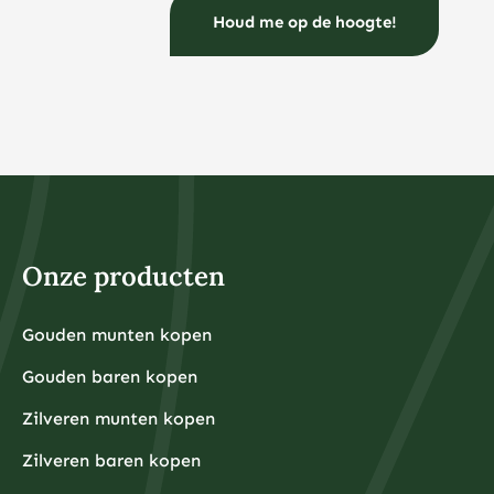
beleggen?
U kunt al beginnen met beleggen vanaf €50 tot €100
per maand via indexfondsen of ETF’s, terwijl voor
fysieke edelmetalen een startbedrag van €500 tot
€1.000 vaak praktischer is vanwege de
aankooppremies en opslagkosten.
Bij veel online brokers kunt u tegenwoordig al vanaf €1
beleggen in fracties van aandelen of ETF’s. Dit maakt
beleggen toegankelijk voor iedereen, ongeacht het
beschikbare kapitaal. Het belangrijkste is dat u alleen
belegt met geld dat u kunt missen en dat u niet nodig
heeft voor dagelijkse uitgaven of noodsituaties.
Voor fysieke edelmetalen ligt de praktische ondergrens
hoger omdat kleinere hoeveelheden relatief hoge
Onze producten
aankooppremies hebben. Een zilveren munt van één
ounce kost bijvoorbeeld rond de €30-40, terwijl een
kleine goudbaar van 1 gram ongeveer €80-100 kost.
Grotere hoeveelheden hebben doorgaans voordeligere
Gouden munten kopen
Financiële experts adviseren om eerst een noodfonds
premies per gram.
van 3-6 maanden aan uitgaven aan te leggen voordat
Gouden baren kopen
u begint met beleggen. Dit zorgt ervoor dat u niet
gedwongen wordt om uw beleggingen te verkopen
tijdens onverwachte financiële tegenslagen.
Zilveren munten kopen
Waarom kiezen beleggers steeds vaker voor fysieke
Zilveren baren kopen
edelmetalen?
Beleggers kiezen steeds vaker voor fysieke