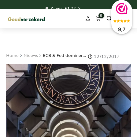
Ga
Zilver: €
118,54
1,72
48,36
38,35
/g
naar
de
inhoud
9,7
Home
>
Nieuws
>
ECB & Fed domineren financiële agenda
12/12/2017