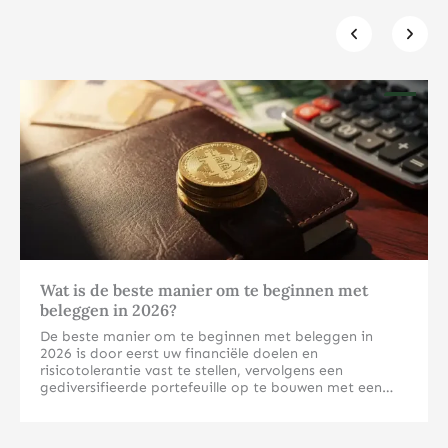
Klik hier
Wat is de beste manier om te beginnen met
beleggen in 2026?
De beste manier om te beginnen met beleggen in
2026 is door eerst uw financiële doelen en
risicotolerantie vast te stellen, vervolgens een
gediversifieerde portefeuille op te bouwen met een
mix van aandelen, obligaties en mogelijk fysieke
edelmetalen. Begin met een klein bedrag dat u kunt
Welke beleggingsvormen zijn het meest geschikt voor
missen en breid geleidelijk uit naarmate uw kennis en
beginners in 2026?