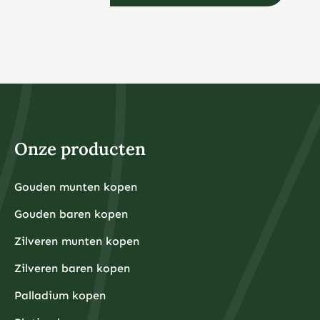
per maand via indexfondsen of ETF’s, terwijl voor
fysieke edelmetalen een startbedrag van €500 tot
€1.000 vaak praktischer is vanwege de
aankooppremies en opslagkosten.
Bij veel online brokers kunt u tegenwoordig al vanaf €1
beleggen in fracties van aandelen of ETF’s. Dit maakt
beleggen toegankelijk voor iedereen, ongeacht het
beschikbare kapitaal. Het belangrijkste is dat u alleen
belegt met geld dat u kunt missen en dat u niet nodig
heeft voor dagelijkse uitgaven of noodsituaties.
Voor fysieke edelmetalen ligt de praktische ondergrens
hoger omdat kleinere hoeveelheden relatief hoge
Onze producten
aankooppremies hebben. Een zilveren munt van één
ounce kost bijvoorbeeld rond de €30-40, terwijl een
kleine goudbaar van 1 gram ongeveer €80-100 kost.
Grotere hoeveelheden hebben doorgaans voordeligere
Gouden munten kopen
Financiële experts adviseren om eerst een noodfonds
premies per gram.
van 3-6 maanden aan uitgaven aan te leggen voordat
Gouden baren kopen
u begint met beleggen. Dit zorgt ervoor dat u niet
gedwongen wordt om uw beleggingen te verkopen
tijdens onverwachte financiële tegenslagen.
Zilveren munten kopen
Waarom kiezen beleggers steeds vaker voor fysieke
Zilveren baren kopen
edelmetalen?
Beleggers kiezen steeds vaker voor fysieke
Palladium kopen
edelmetalen omdat deze bescherming bieden tegen
inflatie, valutadevaluatie en geopolitieke onzekerheid,