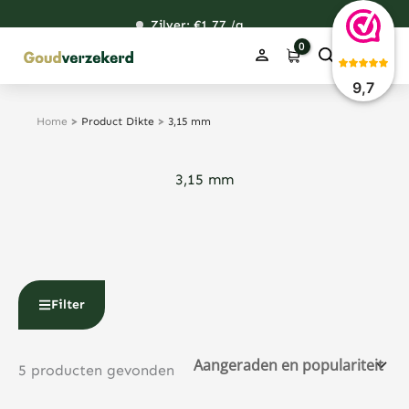
Ga
Zilver: €
120,76
1,77
48,67
38,39
/g
naar
de
inhoud
9,7
Home
>
Product Dikte
>
3,15 mm
3,15 mm
Filter
5 producten gevonden