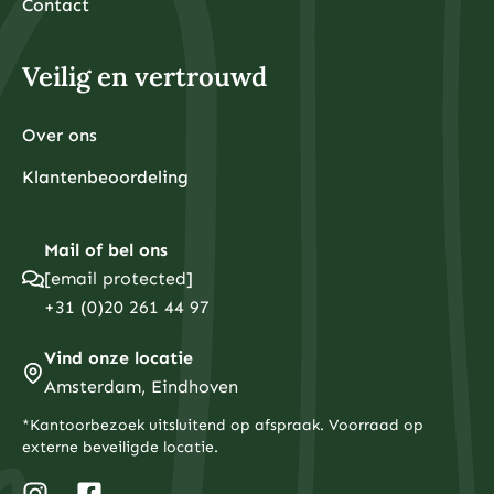
Contact
Veilig en vertrouwd
Over ons
Klantenbeoordeling
Mail of bel ons
[email protected]
+31 (0)20 261 44 97
Vind onze locatie
Amsterdam, Eindhoven
*Kantoorbezoek uitsluitend op afspraak. Voorraad op
externe beveiligde locatie.
I
T
F