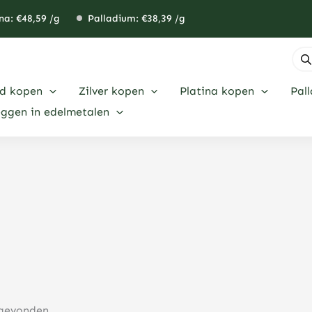
na: €
48,59
/g
Palladium: €
38,39
/g
Pro
zoe
d kopen
Zilver kopen
Platina kopen
Pal
eggen in edelmetalen
 gevonden