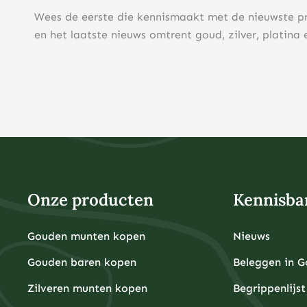
Wees de eerste die kennismaakt met de nieuwste p
en het laatste nieuws omtrent goud, zilver, platina 
Onze producten
Kennisba
Gouden munten kopen
Nieuws
Gouden baren kopen
Beleggen in 
Zilveren munten kopen
Begrippenlijst