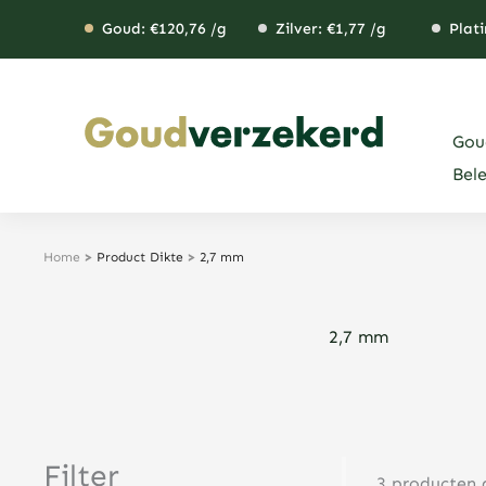
Ga
Goud: €
120,76
/g
Zilver: €
1,77
/g
Plati
naar
de
inhoud
Gou
Bel
Home
>
Product Dikte
>
2,7 mm
2,7 mm
Filter
3 producten