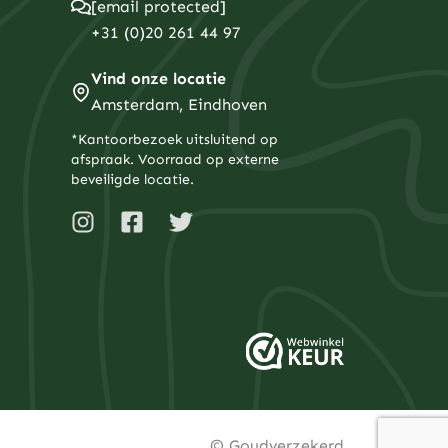
[email protected]
+31 (0)20 261 44 97
Vind onze locatie
Amsterdam, Eindhoven
*Kantoorbezoek uitsluitend op
afspraak. Voorraad op externe
beveiligde locatie.
I
F
T
n
a
w
s
c
i
t
e
t
a
b
t
g
o
e
r
o
r
a
k
m
-
s
q
© Goudverzekerd