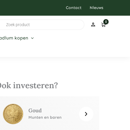
Contact
Nieuws
ducten
ken
ladium kopen
ok investeren?
Goud
Munten en baren