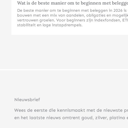
Wat is de beste manier om te beginnen met belegg
De beste manier om te beginnen met beleggen in 2026 is doo
bouwen met een mix van aandelen, obligaties en mogelijk 
vertrouwen groeien. Voor beginners zijn indexfondsen, ETF
stabiliteit en lage instapdrempels.
Welke beleggingsvormen zijn het meest geschikt voor beg
Voor beginners zijn indexfondsen, ETF’s en fysieke edelm
complexe kennis vereisen dan individuele aandelen of der
Indexfondsen en ETF’s spreiden automatisch het risico ov
beleggingsvormen volgen brede marktindexen zoals de AEX
Fysieke edelmetalen zoals goud en zilver vormen een uitst
Beleggingsgoud is bovendien vrijgesteld van btw, wat de 
voor beginners.
Nieuwsbrief
Obligaties kunnen ook geschikt zijn voor conservatieve be
beginners is het verstandig om te starten met staatsoblig
Wees de eerste die kennismaakt met de nieuwste p
Hoeveel geld heb je nodig om te beginnen met beleggen
en het laatste nieuws omtrent goud, zilver, platina 
U kunt al beginnen met beleggen vanaf €50 tot €100 per m