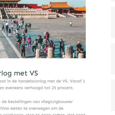
rlog met VS
aat in de handelsoorlog met de VS. Vanaf 1
en eveneens verhoogd tot 25 procent.
 de bestellingen van vliegtuigbouwer
 China weten te overwegen om de
ls sojabonen, stop te gaan zetten. Het gaat