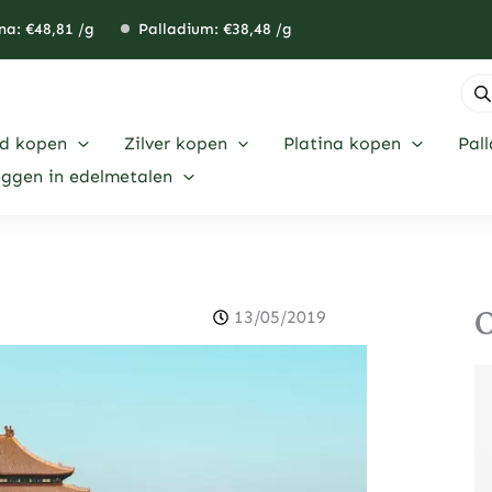
na: €
48,81
/g
Palladium: €
38,48
/g
Pro
zoe
d kopen
Zilver kopen
Platina kopen
Pal
eggen in edelmetalen
O
13/05/2019