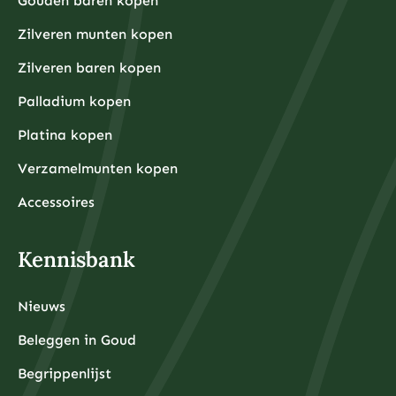
Gouden baren kopen
u begint met beleggen. Dit zorgt ervoor dat u niet
gedwongen wordt om uw beleggingen te verkopen
tijdens onverwachte financiële tegenslagen.
Zilveren munten kopen
Waarom kiezen beleggers steeds vaker voor fysieke
Zilveren baren kopen
edelmetalen?
Beleggers kiezen steeds vaker voor fysieke
Palladium kopen
edelmetalen omdat deze bescherming bieden tegen
inflatie, valutadevaluatie en geopolitieke onzekerheid,
Platina kopen
terwijl ze tegelijkertijd tastbare activa
vertegenwoordigen die onafhankelijk zijn van het
Verzamelmunten kopen
financiële systeem.
De afgelopen jaren hebben centrale banken wereldwijd
ongekende hoeveelheden geld geprint om
Accessoires
economische crises te bestrijden, wat heeft geleid tot
zorgen over toekomstige inflatie. Fysieke edelmetalen
hebben historisch gezien hun waarde behouden tijdens
periodes van hoge inflatie en monetaire onzekerheid.
Kennisbank
Daarnaast bieden fysieke edelmetalen diversificatie
buiten het traditionele financiële systeem. Terwijl
aandelen, obligaties en banktegoeden allemaal
afhankelijk zijn van de stabiliteit van financiële
Nieuws
instellingen, zijn fysieke edelmetalen tastbare activa
die u daadwerkelijk in bezit kunt hebben.
De toegankelijkheid is ook verbeterd door
Beleggen in Goud
professionele opslagdiensten die beveiligde opslag
met volledige verzekering aanbieden. Moderne
Begrippenlijst
edelmetaalbeleggers hoeven hun goud en zilver niet