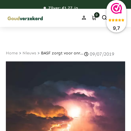
Ga
Zilver: €
120,76
1,77
48,67
38,39
/g
naar
de
inhoud
9,7
Home
>
Nieuws
>
BASF zorgt voor onrust op Europese beurzen
09/07/2019