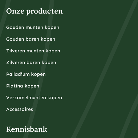
Voor fysieke edelmetalen ligt de praktische ondergrens
hoger omdat kleinere hoeveelheden relatief hoge
Onze producten
aankooppremies hebben. Een zilveren munt van één
ounce kost bijvoorbeeld rond de €30-40, terwijl een
kleine goudbaar van 1 gram ongeveer €80-100 kost.
Grotere hoeveelheden hebben doorgaans voordeligere
Gouden munten kopen
Financiële experts adviseren om eerst een noodfonds
premies per gram.
van 3-6 maanden aan uitgaven aan te leggen voordat
Gouden baren kopen
u begint met beleggen. Dit zorgt ervoor dat u niet
gedwongen wordt om uw beleggingen te verkopen
tijdens onverwachte financiële tegenslagen.
Zilveren munten kopen
Waarom kiezen beleggers steeds vaker voor fysieke
Zilveren baren kopen
edelmetalen?
Beleggers kiezen steeds vaker voor fysieke
Palladium kopen
edelmetalen omdat deze bescherming bieden tegen
inflatie, valutadevaluatie en geopolitieke onzekerheid,
Platina kopen
terwijl ze tegelijkertijd tastbare activa
vertegenwoordigen die onafhankelijk zijn van het
Verzamelmunten kopen
financiële systeem.
De afgelopen jaren hebben centrale banken wereldwijd
ongekende hoeveelheden geld geprint om
Accessoires
economische crises te bestrijden, wat heeft geleid tot
zorgen over toekomstige inflatie. Fysieke edelmetalen
hebben historisch gezien hun waarde behouden tijdens
periodes van hoge inflatie en monetaire onzekerheid.
Kennisbank
Daarnaast bieden fysieke edelmetalen diversificatie
buiten het traditionele financiële systeem. Terwijl