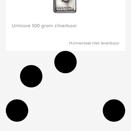
Umicore 500 gram zilverbaar
Momenteel niet leverbaar