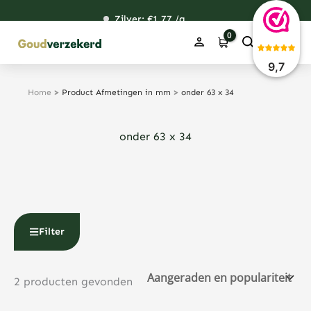
Ga
Zilver: €
120,76
1,77
48,59
38,39
/g
naar
de
inhoud
9,7
Home
>
Product Afmetingen in mm
>
onder 63 x 34
onder 63 x 34
Filter
2 producten gevonden