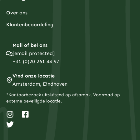
Over ons
Klantenbeoordeling
Mail of bel ons
[email protected]
+31 (0)20 261 44 97
Vind onze locatie
Amsterdam, Eindhoven
*Kantoorbezoek uitsluitend op afspraak. Voorraad op
externe beveiligde locatie.
I
T
F
n
w
a
s
i
c
t
t
e
a
t
b