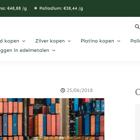
na: €
48,88
/g
Palladium: €
38,44
/g
Pro
zoe
d kopen
Zilver kopen
Platina kopen
Pal
eggen in edelmetalen
O
25/06/2018