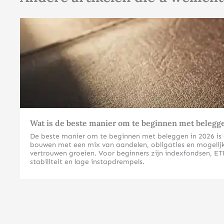
Wat is de beste manier om te beginnen met belegg
De beste manier om te beginnen met beleggen in 2026 is doo
bouwen met een mix van aandelen, obligaties en mogelijk 
vertrouwen groeien. Voor beginners zijn indexfondsen, ETF
stabiliteit en lage instapdrempels.
Welke beleggingsvormen zijn het meest geschikt voor beg
Voor beginners zijn indexfondsen, ETF’s en fysieke edelm
complexe kennis vereisen dan individuele aandelen of der