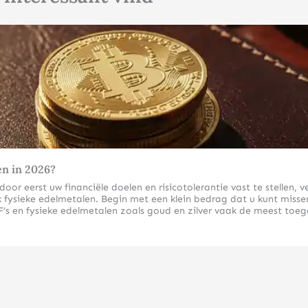
Klik hier
en in 2026?
r eerst uw financiële doelen en risicotolerantie vast te stellen, ve
fysieke edelmetalen. Begin met een klein bedrag dat u kunt missen 
’s en fysieke edelmetalen zoals goud en zilver vaak de meest toeg
inners in 2026?
etalen de meest geschikte beleggingsvormen omdat ze diversificati
ivaten.