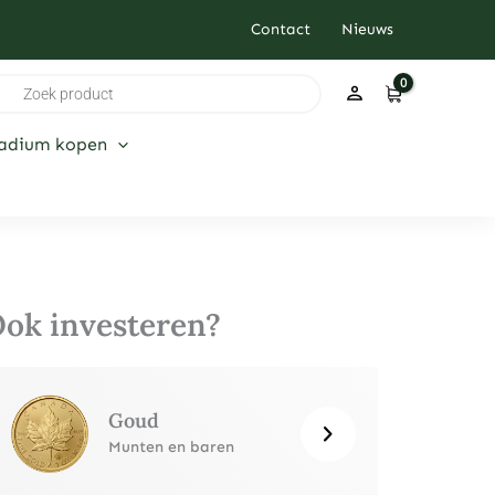
Contact
Nieuws
ducten
ken
ladium kopen
ok investeren?
Goud
Munten en baren