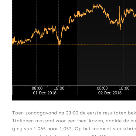
Toen zondagavond na 23:00 de eerste resultaten bek
Italianen massaal voor een ‘nee’ kozen, daalde de e
ging van 1,065 naar 1,052. Op het moment van schrij