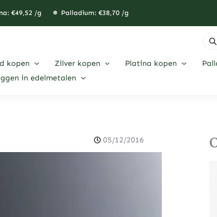
na: €
49,52
/g
Palladium: €
38,70
/g
Pro
zoe
d kopen
Zilver kopen
Platina kopen
Pal
eggen in edelmetalen
O
05/12/2016