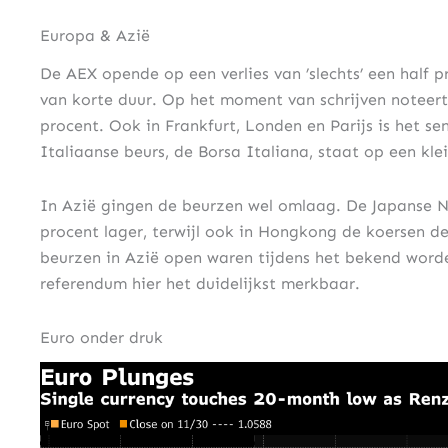
Europa & Azië
De AEX opende op een verlies van ’slechts’ een half p
van korte duur. Op het moment van schrijven noteer
procent. Ook in Frankfurt, Londen en Parijs is het se
Italiaanse beurs, de Borsa Italiana, staat op een kle
In Azië gingen de beurzen wel omlaag. De Japanse N
procent lager, terwijl ook in Hongkong de koersen 
beurzen in Azië open waren tijdens het bekend worde
referendum hier het duidelijkst merkbaar.
Euro onder druk