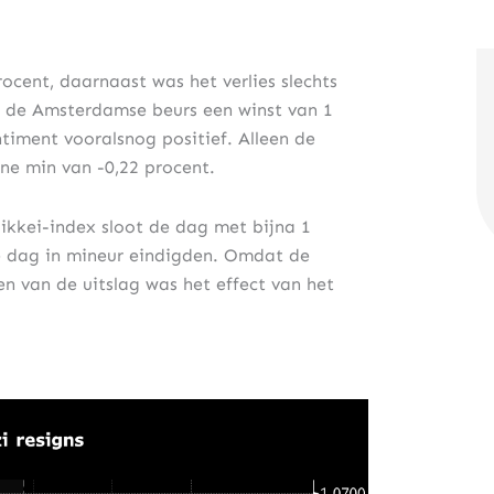
rocent, daarnaast was het verlies slechts
t de Amsterdamse beurs een winst van 1
ntiment vooralsnog positief. Alleen de
ine min van -0,22 procent.
ikkei-index sloot de dag met bijna 1
de dag in mineur eindigden. Omdat de
n van de uitslag was het effect van het