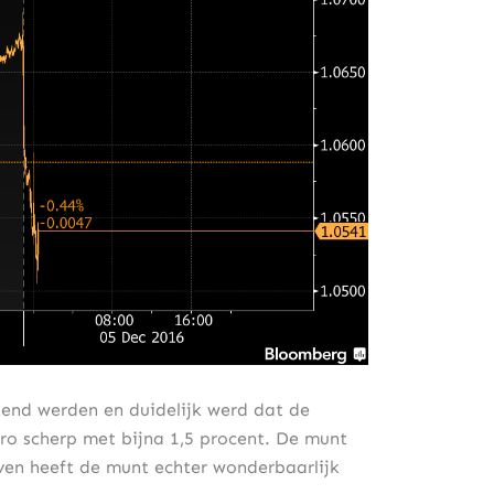
end werden en duidelijk werd dat de
uro scherp met bijna 1,5 procent. De munt
ven heeft de munt echter wonderbaarlijk