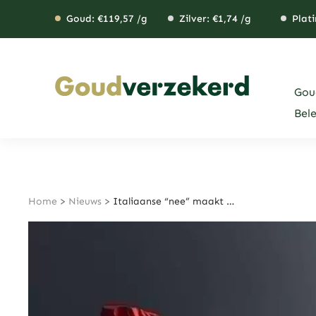
Ga
Goud: €
119,57
/g
Zilver: €
1,74
/g
Plati
naar
de
inhoud
Gou
Bel
Home
>
Nieuws
>
Italiaanse “nee” maakt geen indruk op financiële markten