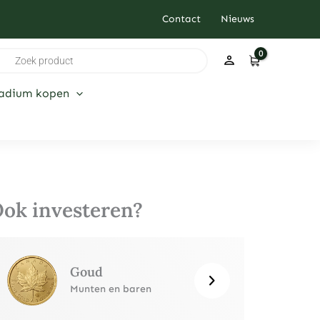
Contact
Nieuws
ducten
ken
ladium kopen
ok investeren?
Goud
Munten en baren