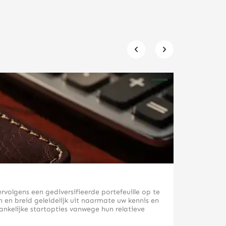
Welke finan
rvolgens een gediversifieerde portefeuille op te
Voordat u be
en breid geleidelijk uit naarmate uw kennis en
doelen bepal
ankelijke startopties vanwege hun relatieve
beleggingske