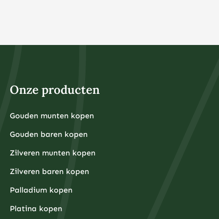
€1.000 vaak praktischer is vanwege de
aankooppremies en opslagkosten.
Bij veel online brokers kunt u tegenwoordig al vanaf €1
beleggen in fracties van aandelen of ETF’s. Dit maakt
beleggen toegankelijk voor iedereen, ongeacht het
beschikbare kapitaal. Het belangrijkste is dat u alleen
belegt met geld dat u kunt missen en dat u niet nodig
heeft voor dagelijkse uitgaven of noodsituaties.
Voor fysieke edelmetalen ligt de praktische ondergrens
hoger omdat kleinere hoeveelheden relatief hoge
Onze producten
aankooppremies hebben. Een zilveren munt van één
ounce kost bijvoorbeeld rond de €30-40, terwijl een
kleine goudbaar van 1 gram ongeveer €80-100 kost.
Grotere hoeveelheden hebben doorgaans voordeligere
Gouden munten kopen
Financiële experts adviseren om eerst een noodfonds
premies per gram.
van 3-6 maanden aan uitgaven aan te leggen voordat
Gouden baren kopen
u begint met beleggen. Dit zorgt ervoor dat u niet
gedwongen wordt om uw beleggingen te verkopen
tijdens onverwachte financiële tegenslagen.
Zilveren munten kopen
Waarom kiezen beleggers steeds vaker voor fysieke
Zilveren baren kopen
edelmetalen?
Beleggers kiezen steeds vaker voor fysieke
Palladium kopen
edelmetalen omdat deze bescherming bieden tegen
inflatie, valutadevaluatie en geopolitieke onzekerheid,
Platina kopen
terwijl ze tegelijkertijd tastbare activa
vertegenwoordigen die onafhankelijk zijn van het