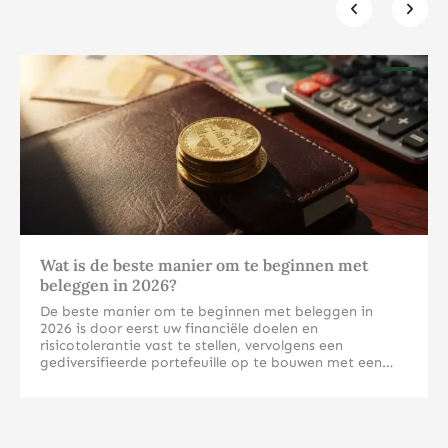
Klik hier
Wat is de beste manier om te beginnen met
beleggen in 2026?
De beste manier om te beginnen met beleggen in
2026 is door eerst uw financiële doelen en
risicotolerantie vast te stellen, vervolgens een
gediversifieerde portefeuille op te bouwen met een
mix van aandelen, obligaties en mogelijk fysieke
edelmetalen. Begin met een klein bedrag dat u kunt
Welke beleggingsvormen zijn het meest geschikt voor
missen en breid geleidelijk uit naarmate uw kennis en
beginners in 2026?
vertrouwen groeien. Voor beginners zijn indexfondsen,
ETF’s en fysieke edelmetalen zoals goud en zilver vaak
Voor beginners zijn indexfondsen, ETF’s en fysieke