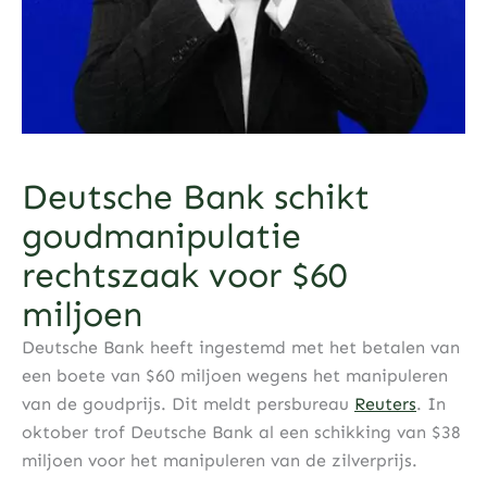
Deutsche Bank schikt
goudmanipulatie
rechtszaak voor $60
miljoen
Deutsche Bank heeft ingestemd met het betalen van
een boete van $60 miljoen wegens het manipuleren
van de goudprijs. Dit meldt persbureau
Reuters
. In
oktober trof Deutsche Bank al een schikking van $38
miljoen voor het manipuleren van de zilverprijs.